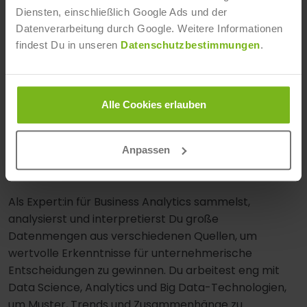
Diensten, einschließlich Google Ads und der
Datenverarbeitung durch Google. Weitere Informationen
findest Du in unseren
Datenschutzbestimmungen
.
Alle Cookies erlauben
Anpassen
DATA ANALYST
Als Expert:in für Business Analytics sammelst,
analysierst und interpretierst Du große
Datenmengen aus verschiedenen Quellen, um
wertvolle Erkenntnisse für unternehmerische
Entscheidungen zu gewinnen. Du arbeitest eng mit
Data Science, Analytics und Big Data-Technologien,
um Muster, Trends und Zusammenhänge zu