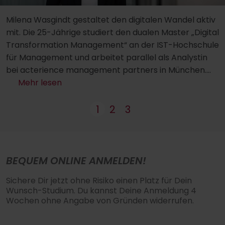
Milena Wasgindt gestaltet den digitalen Wandel aktiv
mit. Die 25-Jährige studiert den dualen Master „Digital
Transformation Management“ an der IST-Hochschule
für Management und arbeitet parallel als Analystin
bei acterience management partners in München.
Zwischen Beratung, Softwareentwicklung und
Mehr lesen
Studienalltag zeigt sie, wie Theorie und Praxis in einem
dualen Studium perfekt ineinandergreifen – und
1
2
3
warum digitale Transformation weit mehr ist als ein
technisches Thema.
BEQUEM ONLINE ANMELDEN!
Sichere Dir jetzt ohne Risiko einen Platz für Dein
Wunsch-Studium. Du kannst Deine Anmeldung 4
Wochen ohne Angabe von Gründen widerrufen.