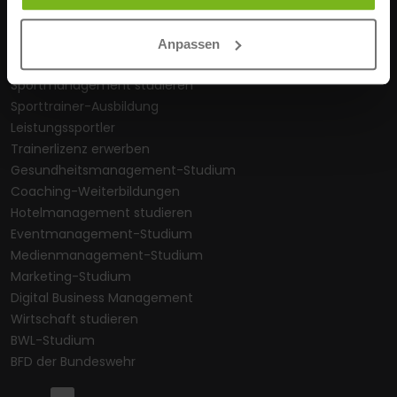
Online-Studium
Berufsbegleitendes Studium
Anpassen
IHK-Fachwirt-Weiterbildungen
Sportmanagement studieren
Sporttrainer-Ausbildung
Leistungssportler
Trainerlizenz erwerben
Gesundheitsmanagement-Studium
Coaching-Weiterbildungen
Hotelmanagement studieren
Eventmanagement-Studium
Medienmanagement-Studium
Marketing-Studium
Digital Business Management
Wirtschaft studieren
BWL-Studium
BFD der Bundeswehr