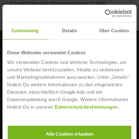
Ich möchte das Infomaterial per E-Mail
Ich möchte das Infomaterial per E-Mail und
Post
Zustimmung
Details
Über Cookies
KONTAKT
Diese Webseite verwendet Cookies
IST-Hochschule für Management
Wir verwenden Cookies und ähnliche Technologien, um
Erkrather Str. 220 a-c
unsere Website bereitzustellen, Inhalte zu verbessern
D-40233 Düsseldorf
und Marketingmaßnahmen auszuwerten. Unter „Details“
findest Du weitere Informationen zu den eingesetzten
STUDIENBERATUNG
Diensten, einschließlich Google Ads und der
+49 211 86668 0
Datenverarbeitung durch Google. Weitere Informationen
Mo., Mi., Fr. 8:30 – 18 Uhr
findest Du in unseren
Datenschutzbestimmungen
.
Di., Do. 8:30 – 20 Uhr
info@ist-hochschule.de
WEITERE INFOS
Alle Cookies erlauben