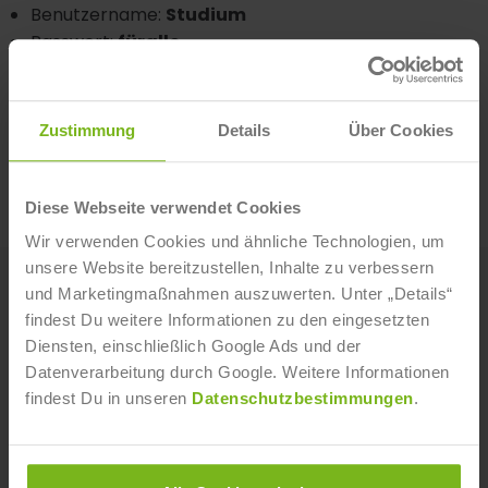
Benutzername:
Studium
Passwort:
füralle
Zustimmung
Details
Über Cookies
Diese Webseite verwendet Cookies
Wir verwenden Cookies und ähnliche Technologien, um
unsere Website bereitzustellen, Inhalte zu verbessern
KOSTENFREIES INFOMATERIAL!
und Marketingmaßnahmen auszuwerten. Unter „Details“
findest Du weitere Informationen zu den eingesetzten
Fordere jetzt kostenlos und unverbindlich
Diensten, einschließlich Google Ads und der
Informationsmaterial zu unseren Weiterbildungen
Datenverarbeitung durch Google. Weitere Informationen
oder Studiengängen an.
findest Du in unseren
Datenschutzbestimmungen
.
IST-
STUDIENINSTITUT