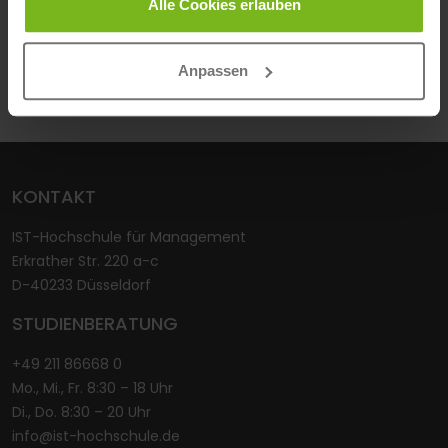
Alle Cookies erlauben
IST-HOCHSCHULE
Anpassen
KONTAKT
IST-Hochschule für Management
Erkrather Str. 220 a-c
D-40233 Düsseldorf
STUDIENBERATUNG
+49 211 86668 0
Mo., Mi., Fr. 8:30 – 18 Uhr
Di., Do. 8:30 – 20 Uhr
info@ist-hochschule.de