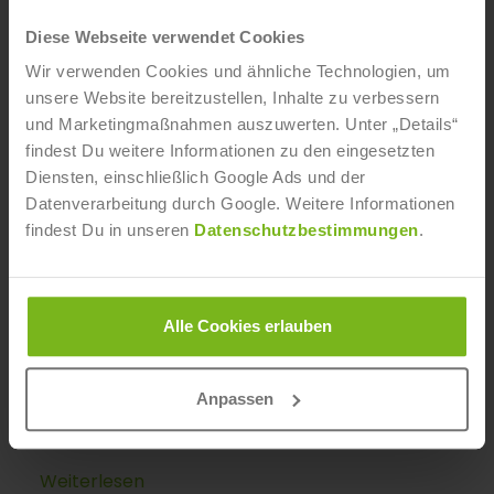
Diese Webseite verwendet Cookies
Wir verwenden Cookies und ähnliche Technologien, um
unsere Website bereitzustellen, Inhalte zu verbessern
und Marketingmaßnahmen auszuwerten. Unter „Details“
findest Du weitere Informationen zu den eingesetzten
Wie Corona die Medien verändert
Diensten, einschließlich Google Ads und der
Datenverarbeitung durch Google. Weitere Informationen
Ann-Kathrin Kapteinat
- 29. April 2020
findest Du in unseren
Datenschutzbestimmungen
.
„Egal, ob Print oder digital – momentan ist es wichtig,
dass die Menschen auf dem Laufenden gehalten
werden.“ So beschreibt Siegfried Schneider, Präsident
der Bayerischen Landeszentrale für neue Medien die
Alle Cookies erlauben
wichtigste Aufgabe der Medien in Zeiten von Corona.
Dieser Frage ging Michael Praetorius als Moderator
Anpassen
für die ersten #MTMdigitals der Medientage München
nach.
Weiterlesen