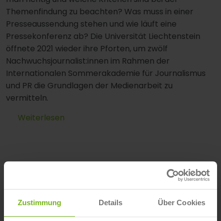
Themenfindung zu beachten? Was muss in einer
Presseaussendung stehen und wie läuft eine
Pressekonferenz ab? Die Universität Liechtenstein
öffnete 2021 wieder ihre Pforten, um zwölf
Nachwuchsjournalist:innen im Rahmen der
Internationalen Sommerakademie für Journalismus
und PR die Grundlagen der Medienarbeit zu
vermitteln.
Weiterlesen
Zustimmung
Details
Über Cookies