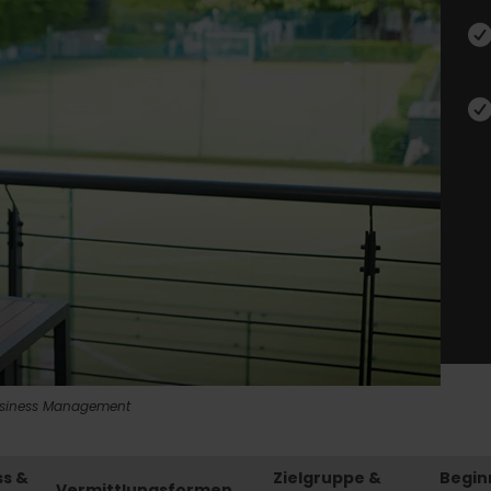
usiness Management
ss &
Zielgruppe &
Begin
Vermittlungsformen