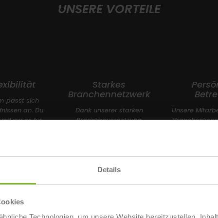
UNSERE VORTEILE
xibilität
Starkes
Persö
Branchennetzwerk
Betr
m passt sich
fnissen an. Du
Dank unserer starken
Unsere Mitarbe
 und wo es für
Branchenvernetzung
Branchenkenne
passt!
profitierst Du von der
fachspez
Praxisnähe der
Berufserfa
Studieninhalte und vom
jederzeit f
Wissen absoluter
Branchenexpert:innen.
Details
Cookies
hnliche Technologien, um unsere Website bereitzustellen, Inhal