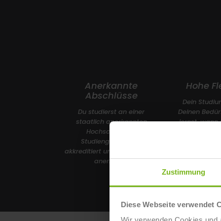
Anerkannte
Hohe Fle
Abschlüsse
Dein Studiu
Du studierst an einer
Deinen Bedür
staatlich anerkannten
lernst, wann
Hochschule. Die
Dich 
Studiengänge sind
akkreditiert und international
anerkannt.
Zustimmung
Diese Webseite verwendet 
Wir verwenden Cookies und ä