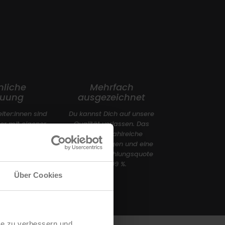
nliche
Mehrfach
euung
ausgezeichnet
iter:innen sind
Du kannst Dich auf unsere
r mit eigener
Qualität verlassen. Das
ifischer
belegen zahlreiche
hrung – und
Auszeichnungen und eine
ür Dich da!
Weiterempfehlungsquote
von 99 %.
Über Cookies
te zu verbessern und