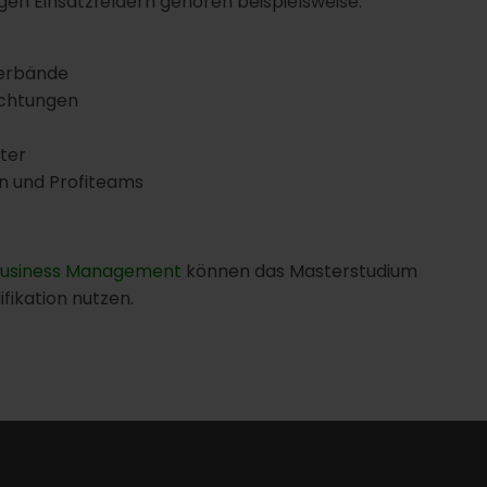
igen Einsatzfeldern gehören beispielsweise:
Verbände
ichtungen
ter
n und Profiteams
business Management
können das Masterstudium
fikation nutzen.