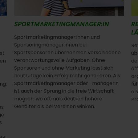
SPORTMARKETINGMANAGER:IN
RE
L
Sportmarketingmanager:innen und
Sponsoringmanager:innen bei
Re
Sportsponsoren übernehmen verschiedene
st
üb
verantwortungsvolle Aufgaben. Ohne
len
de
Sponsoren und ohne Marketing lässt sich
öf
heutzutage kein Erfolg mehr generieren. Als
-
or
Sportmarketingmanager oder -managerin
ng,
fü
ist auch der Sprung in die freie Wirtschaft
al
möglich, wo oftmals deutlich höhere
Pr
Gehälter als bei Vereinen winken.
es
ge
s
cht