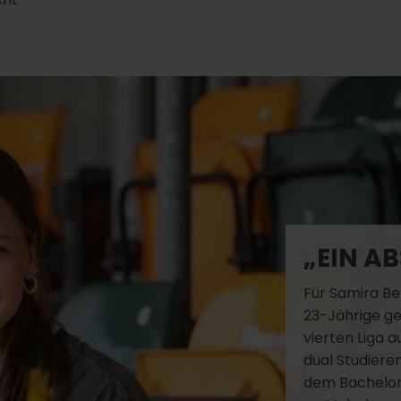
„EIN A
Für Samira Ber
23-Jährige ge
vierten Liga a
dual Studieren
dem Bachelor