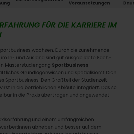
nung
Voraussetzungen
Dau
FAHRUNG FÜR DIE KARRIERE IM
N
Sportbusiness wachsen. Durch die zunehmende
n im In- und Ausland sind gut ausgebildete Fach-
len Masterstudiengang
Sportbusiness
ftliches Grundlagenwissen und spezialisierst Dich
s Sportbusiness. Den Großteil der Studienzeit
st in die betrieblichen Abläufe integriert. Das so
lbar in die Praxis übertragen und angewendet
raxiserfahrung und einem umfangreichen
ewerber:innen abheben und besser auf dem