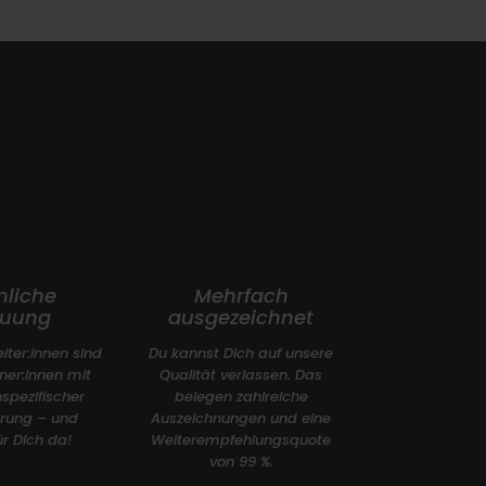
nliche
Mehrfach
euung
ausgezeichnet
iter:innen sind
Du kannst Dich auf unsere
er:innen mit
Qualität verlassen. Das
spezifischer
belegen zahlreiche
hrung – und
Auszeichnungen und eine
ür Dich da!
Weiterempfehlungsquote
von 99 %.