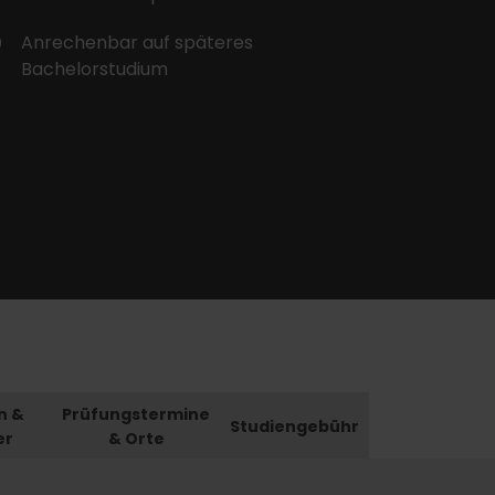
Anrechenbar auf späteres
Bachelorstudium
n &
Prüfungstermine
Studiengebühr
er
& Orte