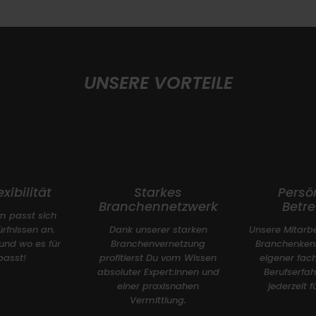
UNSERE VORTEILE
xibilität
Starkes
Persö
Branchennetzwerk
Betr
m passt sich
rfnissen an.
Dank unserer starken
Unsere Mitarbe
und wo es für
Branchenvernetzung
Branchenkenn
passt!
profitierst Du vom Wissen
eigener fach
absoluter Expert:innen und
Berufserfa
einer praxisnahen
jederzeit f
Vermittlung.