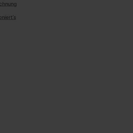
echnung
niert's