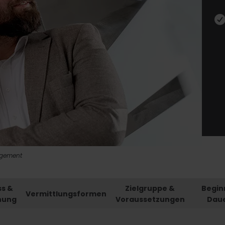
agement
ss &
Zielgruppe &
Begin
Vermittlungsformen
nung
Voraussetzungen
Dau