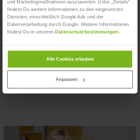
und Marketingmaßnahmen auszuwerten. Unter „Details“
findest Du weitere Informationen zu den eingesetzten
Diensten, einschließlich Google Ads und der
Wissenschaftlich Zitieren - so geht es
Datenverarbeitung durch Google. Weitere Informationen
richtig
findest Du in unseren
Datenschutzbestimmungen
.
Helene Wolf
- 8. Dezember 2015
Wissenschaftliche Arbeiten gewinnen besonders
dann an Qualität, wenn sie eine ausgewogene
Alle Cookies erlauben
Mischung aus eigenem Gedankengut des Autors und
Zitaten beziehungsweise Ausarbeitungen anderer
Autoren bereithalten.
Anpassen
Weiterlesen