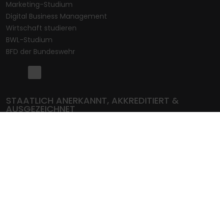
Marketing-Studium
Digital Business Management
Wirtschaft studieren
BWL-Studium
BFD der Bundeswehr
STAATLICH ANERKANNT, AKKREDITIERT &
AUSGEZEICHNET