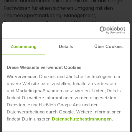
Dieses Hochschulzertifikat vermittelt Dir das nötige
Fachwissen für einen sicheren Umgang mit den
Themen Sportmarketing-Management,
Strategieplanung, Sponsoring, Vermarktung und
Effizienzkontrolle.
Nach Abschluss kannst Du beispielsweise
Zustimmung
Details
Über Cookies
in einer Agentur im Bereich Sportmarketing
arbeiten.
Diese Webseite verwendet Cookies
die Marketingabteilung von Vereinen unterstützen.
Verbänden dabei helfen, ihre Sportart noch besser
Wir verwenden Cookies und ähnliche Technologien, um
zu vermarkten.
unsere Website bereitzustellen, Inhalte zu verbessern
und Marketingmaßnahmen auszuwerten. Unter „Details“
findest Du weitere Informationen zu den eingesetzten
Diensten, einschließlich Google Ads und der
Datenverarbeitung durch Google. Weitere Informationen
BEQUEM ONLINE ANMELDEN!
findest Du in unseren
Datenschutzbestimmungen
.
Sichere Dir jetzt ohne Risiko einen Platz für Dein