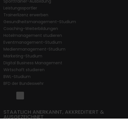
Sporttrainer-Ausbildung
Leistungssportler
Trainerlizenz erwerben
Gesundheitsmanagement-Studium
Coaching-Weiterbildungen
Hotelmanagement studieren
Eventmanagement-Studium
Medienmanagement-Studium
Marketing-Studium
Digital Business Management
Wirtschaft studieren
BWL-Studium
BFD der Bundeswehr
STAATLICH ANERKANNT, AKKREDITIERT &
AUSGEZEICHNET