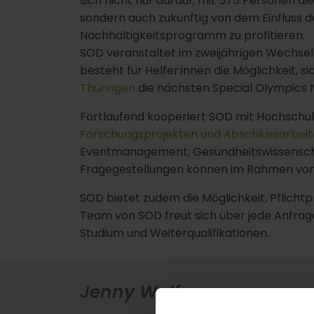
sich nicht nur darauf, mit 575 Personen di
sondern auch zukünftig von dem Einfluss 
Nachhaltigkeitsprogramm zu profitieren.
SOD veranstaltet im zweijährigen Wechsel
besteht für Helfer:innen die Möglichkeit, s
Thüringen
die nächsten Special Olympics N
Fortlaufend kooperiert SOD mit Hochschu
Forschungsprojekten und Abschlussarbei
Eventmanagement, Gesundheitswissenscha
Fragegestellungen können im Rahmen von 
SOD bietet zudem die Möglichkeit, Pflichtp
Team von SOD freut sich über jede Anfrag
Studium und Weiterqualifikationen.
Jenny Wolf