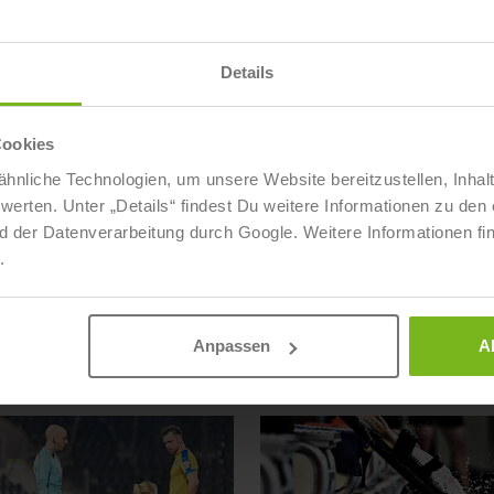
 und Wissenschaft bei Special Olympics
istungssportlerin erfolgreich, sieht sie den Sport
it, Teilhabe zu fördern und Wegbereiter für
Details
ie ist bei SOD Ansprechpartnerin für
tützung und Begleitung von studentischen
Cookies
hnliche Technologien, um unsere Website bereitzustellen, Inhal
ten. Unter „Details“ findest Du weitere Informationen zu den 
d der Datenverarbeitung durch Google. Weitere Informationen fi
.
Anpassen
A