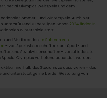
e größte Delegation bei den Weltspielen zu stellen,
der Special Olympics Weltspiele und dem
 nationale Sommer- und Winterspiele. Auch hier
ich unterstützend zu beteiligen. Schon
2024 finden in
ationalen Winterspiele statt.
len und Studierenden
im Rahmen von
ten
– von Sportwissenschaften über Sport- und
ften und Sozialwissenschaften – verschiedenste
Special Olympics vertiefend behandelt werden.
raktika innerhalb des Studiums zu absolvieren – das
e und unterstützt gerne bei der Gestaltung von