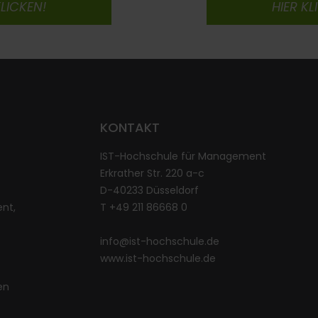
KLICKEN!
HIER KL
KONTAKT
IST-Hochschule für Management
Erkrather Str. 220 a-c
D-40233 Düsseldorf
nt,
T +49 211 86668 0
info@ist-hochschule.de
www.ist-hochschule.de
en