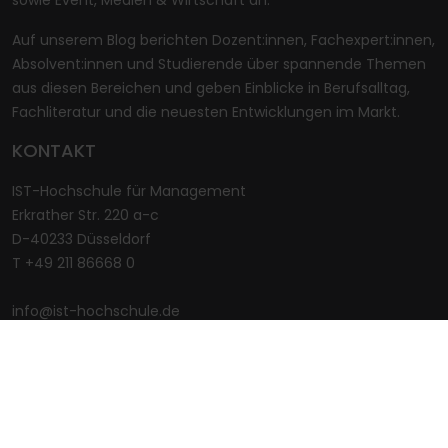
Auf unserem Blog berichten Dozent:innen, Fachexpert:innen,
Absolvent:innen und Studierende über spannende Themen
aus diesen Bereichen und geben Einblicke in Berufsalltag,
Fachliteratur und die neuesten Entwicklungen im Markt.
KONTAKT
IST-Hochschule für Management
Erkrather Str. 220 a-c
D-40233 Düsseldorf
T +49 211 86668 0
info@ist-hochschule.de
www.ist-hochschule.de
UNSER STUDIENANGEBOT
IST-Hochschule für Management
Sport & Management