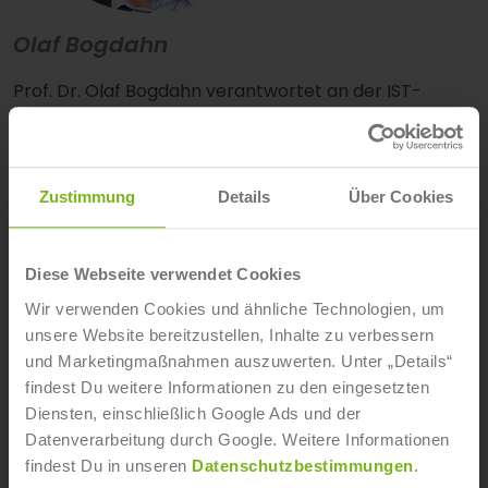
Olaf Bogdahn
Prof. Dr. Olaf Bogdahn verantwortet an der IST-
Hochschule für Management seit dem 1. Juni 2013 die
Professur BWL 1 mit den Schwerpunkten
Unternehmensführung und Personal, Marketing,
besondere Managementperspektiven und
Zustimmung
Details
Über Cookies
Kommunikation sowie Leadership Skills. Zusätzlich
berät er Unternehmen unterschiedlichster Branchen
Diese Webseite verwendet Cookies
insbesondere zur Personal- und
Organisationsentwicklung. Er begleitet großflächige
Wir verwenden Cookies und ähnliche Technologien, um
Veränderungs- und Strategieprozesse, trainiert
unsere Website bereitzustellen, Inhalte zu verbessern
Führungskräfte und führt
und Marketingmaßnahmen auszuwerten. Unter „Details“
findest Du weitere Informationen zu den eingesetzten
Teamentwicklungsmaßnahmen durch. Mittlerweile
Diensten, einschließlich Google Ads und der
verfügt er über mehr als 17 Jahre Praxiserfahrung in
Datenverarbeitung durch Google. Weitere Informationen
verschiedenen Unternehmen und Positionen sowie
findest Du in unseren
Datenschutzbestimmungen
.
aus freiberuflicher Beratungstätigkeit. Zu seinen