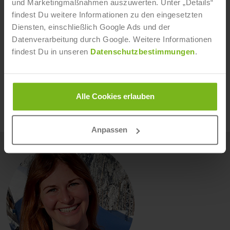
und Marketingmaßnahmen auszuwerten. Unter „Details“
Leistungssport und Studium sind vereinbar, wenn man
findest Du weitere Informationen zu den eingesetzten
diszipliniert arbeitet und einen super Partner an der
Diensten, einschließlich Google Ads und der
Datenverarbeitung durch Google. Weitere Informationen
Seite hat. So wie ich das IST. Vielen Dank!
findest Du in unseren
Datenschutzbestimmungen
.
Du interessierst Dich für einen Karriere nach der
Sportkarriere? Dann schau Dir unsere
Webseite
"Leistungssportler"
an. Alle Informationen zu unseren
Alle Cookies erlauben
Sportmanagement-Weiterbildungen und -
Studiengängen findest Du
hier
.
Anpassen