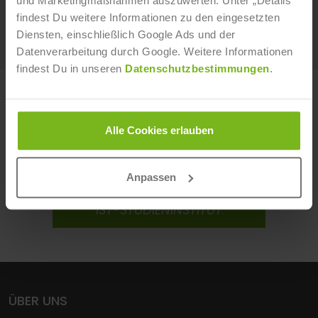
und Marketingmaßnahmen auszuwerten. Unter „Details“
findest Du weitere Informationen zu den eingesetzten
Weiterlesen
Diensten, einschließlich Google Ads und der
Datenverarbeitung durch Google. Weitere Informationen
findest Du in unseren
Datenschutzbestimmungen
.
ERFAHRE MEHR ÜBER UNSERE
STUDIENGÄNGE UND WEITERBILDUNGEN!
Alle Cookies erlauben
IST-HOCHSCHULE
Anpassen
IST-STUDIENINSTITUT
ÜBER UNS