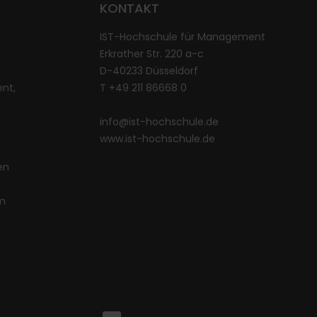
KONTAKT
IST-Hochschule für Management
Erkrather Str. 220 a-c
D-40233 Düsseldorf
nt,
T +49 211 86668 0
info@ist-hochschule.de
www.ist-hochschule.de
en
im