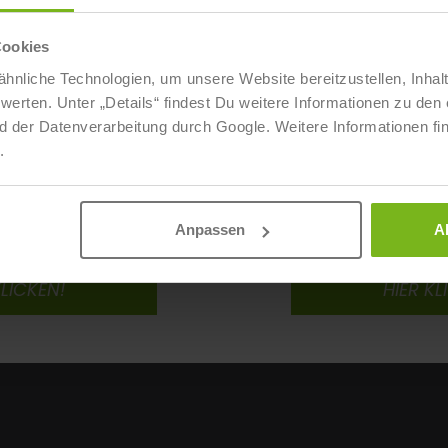
Cookies
hnliche Technologien, um unsere Website bereitzustellen, Inhal
ten. Unter „Details“ findest Du weitere Informationen zu den 
d der Datenverarbeitung durch Google. Weitere Informationen fi
.
ÜBER UNSERE STUDIENGÄNGE UND WE
iengängen der
Zu den Weiter
Anpassen
A
chschule
IST-Studie
KLICKEN!
HIER KL