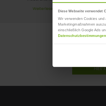
Weiterlesen
Diese Webseite verwendet 
Wir verwenden Cookies und ä
Marketingmaßnahmen auszuwer
einschließlich Google Ads un
Datenschutzbestimmungen
ERFAHRE MEHR 
Zu den Stud
IST-Ho
HIER 