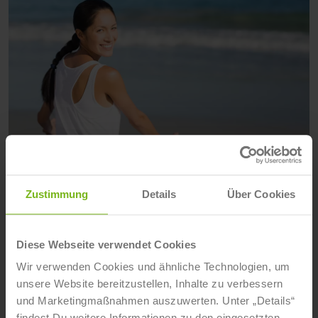
Gesund durch Autogenes Training
Nina Woldert
- 7. Mai 2018
Zustimmung
Details
Über Cookies
Gesund durch Autogenes Training? Das ist vielleicht
ein bisschen zu einfach gedacht. Aber durch
Autogenes Training und die damit verbundene kleine
Diese Webseite verwendet Cookies
Auszeit für zwischendurch wirkt diese Form der
Wir verwenden Cookies und ähnliche Technologien, um
Entspannung sehr positiv auf den Körper.
unsere Website bereitzustellen, Inhalte zu verbessern
und Marketingmaßnahmen auszuwerten. Unter „Details“
Weiterlesen
findest Du weitere Informationen zu den eingesetzten