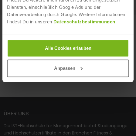
Diensten, einschließlich Google Ads und der
Datenverarbeitung durch Google. Weitere Informationen
findest Du in unseren
Datenschutzbestimmungen
.
ERFAHRE MEHR ÜBER UNSERE
STUDIENGÄNGE UND WEITERBILDUNGEN!
Alle Cookies erlauben
IST-HOCHSCHULE
Anpassen
IST-STUDIENINSTITUT
ÜBER UNS
Die IST-Hochschule für Management bietet Studiengänge
und Hochschulzertifikate in den Branchen Fitness &