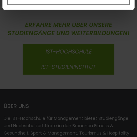
ERFAHRE MEHR ÜBER UNSERE
STUDIENGÄNGE UND WEITERBILDUNGEN!
IST-HOCHSCHULE
IST-STUDIENINSTITUT
ÜBER UNS
Die IST-Hochschule für Management bietet Studiengänge
und Hochschulzertifikate in den Branchen Fitness &
Gesundheit, Sport & Management, Tourismus & Hospitality