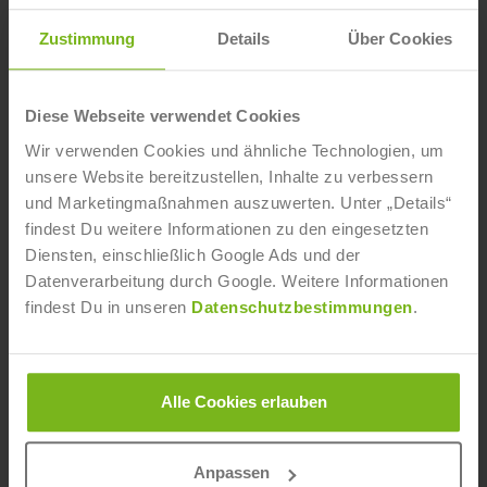
Zustimmung
Details
Über Cookies
Diese Webseite verwendet Cookies
Wir verwenden Cookies und ähnliche Technologien, um
unsere Website bereitzustellen, Inhalte zu verbessern
und Marketingmaßnahmen auszuwerten. Unter „Details“
Mein Traum wird wahr: Aspen X Games
findest Du weitere Informationen zu den eingesetzten
Diensten, einschließlich Google Ads und der
Sabrina Cakmakli
- 27. Juni 2016
Datenverarbeitung durch Google. Weitere Informationen
Mein Name ist Sabrina Cakmakli, ich bin 21 Jahre alt
findest Du in unseren
Datenschutzbestimmungen
.
und professionelle Freeskierin. Bevor ich überhaupt
selbst an meinen ersten Wettkämpfen teilnahm, war
es für mich jedes Jahr ein Highlight, die X Games über
den Livestream zu verfolgen.
Alle Cookies erlauben
Weiterlesen
Anpassen