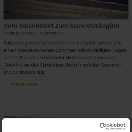
Vom Saisonstart zum Semesterbeginn
Sabrina Cakmakli
- 5. Oktober 2017
Saisonbeginn in Neuseeland.Ich hoffe ihr hattet alle
einen wunderschönen Sommer mit unzähligen Tagen
an der Sonne am See oder dem ein oder anderen
Cocktail an der Strandbar. Bei mir sah der Sommer
etwas anders aus.
Weiterlesen