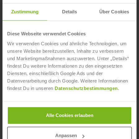
Zustimmung
Details
Über Cookies
Diese Webseite verwendet Cookies
Wir verwenden Cookies und ähnliche Technologien, um
unsere Website bereitzustellen, Inhalte zu verbessern
und Marketingmaßnahmen auszuwerten. Unter „Details“
findest Du weitere Informationen zu den eingesetzten
Was ist ein Hardgainer?
Diensten, einschließlich Google Ads und der
Datenverarbeitung durch Google. Weitere Informationen
Stephan Geisler
- 5. Juni 2015
findest Du in unseren
Datenschutzbestimmungen
.
Als Hardgainer bezeichnet man in Fachkreisen einen
Menschen, dem es schwerfällt, an Gewicht zuzulegen.
Woran liegt das und kann man denn als Hardgainer
wirklich keine Muskeln aufbauen?
Alle Cookies erlauben
Weiterlesen
Anpassen