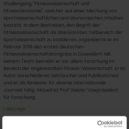
Studiengang "Fitnesswissenschaft und
Fitnessökonomie", welcher aus einer Mischung von
sportwissenschaftlichen und ökonomischen Inhalten
besteht. In dem Bestreben, den Begriff der
Fitnesswissenschaft als anerkannten Teilbereich der
Sportwissenschaft zu etablieren, organisierte er im
Februar 2018 den ersten deutschen
Fitnesswissenschaftskongress in Düsseldorf. Mit
seinem Team betreibt er vor allem Forschung im
Bereich der angewandten Fitness-Wissenschaft. Er ist
Autor verschiedener Lehrbücher und Publikationen
und ist als Reviewer für diverse internationale
Journals tätig. Aktuell ist Prof Geisler Vizepräsident
für Forschung.
1 Beiträge