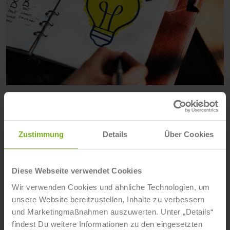
Lernen lernen mit Sherlock, Mr. Feynman
und dem Major
Svenja Peters
- 7. Januar 2018
Zustimmung
Details
Über Cookies
Lernen, zu lernen, ist gar nicht so leicht. Wer kennt es
nicht, die Prüfungen stehen vor der Tür und plötzlich
ist alles andere wichtiger – selbst der Backofen
Diese Webseite verwendet Cookies
schreit auf einmal ganz laut, dass er mal wieder
Wir verwenden Cookies und ähnliche Technologien, um
gereinigt werden möchte.
unsere Website bereitzustellen, Inhalte zu verbessern
Weiterlesen
und Marketingmaßnahmen auszuwerten. Unter „Details“
findest Du weitere Informationen zu den eingesetzten