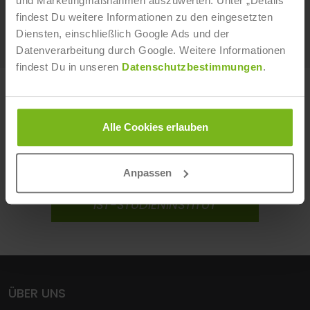
und Marketingmaßnahmen auszuwerten. Unter „Details“
findest Du weitere Informationen zu den eingesetzten
Weiterlesen
Diensten, einschließlich Google Ads und der
Datenverarbeitung durch Google. Weitere Informationen
findest Du in unseren
Datenschutzbestimmungen
.
ERFAHRE MEHR ÜBER UNSERE
STUDIENGÄNGE UND WEITERBILDUNGEN!
Alle Cookies erlauben
IST-HOCHSCHULE
Anpassen
IST-STUDIENINSTITUT
ÜBER UNS