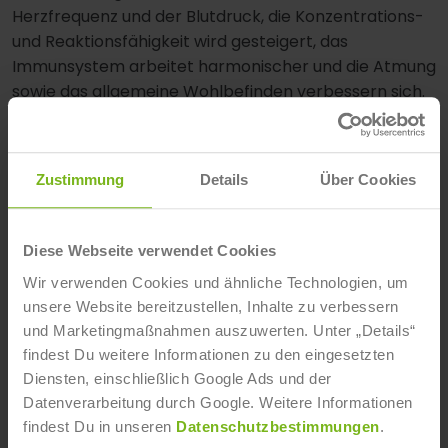
Herzfrequenz und der Blutdruck, die Konzentrations-
und Reaktionsfähigkeit wird gesteigert, das
Immunsystem arbeitet harmonischer und die Atmung
sowie das allgemeine Wohlbefinden verbessern sich.
Das führt zu vielerlei gesundheitlichen Indikationen.
Nervosität, Stress und Anspannung lösen sich,
Schlafstörungen werden verbessert und depressive
Zustimmung
Details
Über Cookies
Verstimmungen gemildert, aber auch Migräne,
funktionelle Bauchbeschwerden, Neurodermitis und
Asthma bronchiale können mit den gezielten
Diese Webseite verwendet Cookies
Entspannungsübungen präventiv behandelt werden.
Wir verwenden Cookies und ähnliche Technologien, um
Hier schließt sich also der Kreis wieder. Die
unsere Website bereitzustellen, Inhalte zu verbessern
Lebensqualität erhöht sich um einiges mit
und Marketingmaßnahmen auszuwerten. Unter „Details“
findest Du weitere Informationen zu den eingesetzten
regelmäßiger Anwendung eines
Diensten, einschließlich Google Ads und der
Entspannungsverfahrens. Und natürlich kommt man
Datenverarbeitung durch Google. Weitere Informationen
im Alltag nicht um Stress herum, mit
Autogenem
findest Du in unseren
Datenschutzbestimmungen
.
Training
oder der
Progressiven