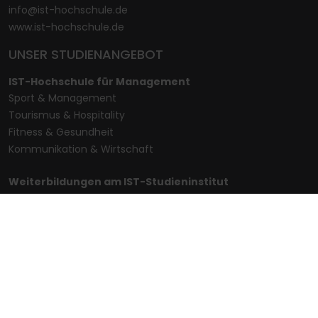
info@ist-hochschule.de
www.ist-hochschule.de
UNSER STUDIENANGEBOT
IST-Hochschule für Management
Sport & Management
Tourismus & Hospitality
Fitness & Gesundheit
Kommunikation & Wirtschaft
Weiterbildungen am IST-Studieninstitut
Sport & Management
Tourismus & Hospitality
Fitness
Gesundheit & Wellness
Kommunikation & Wirtschaft