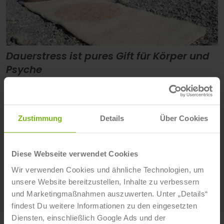
Dauerstress ist pures Gift für Körper und
Psyche
Kristin Bäck
- 8. Januar 2020
Wir leben in einer Zeit, in der Stress zu unserem Leben
gehört wie der Kaffee an einem Montagmorgen. Ob
Zustimmung
Details
Über Cookies
es Termindruck ist, die Doppelbelastung durch
Familie und Beruf oder die ständige Erreichbarkeit
über das Handy, wir sind permanent von
Diese Webseite verwendet Cookies
Stresssituationen umgeben.
Wir verwenden Cookies und ähnliche Technologien, um
Weiterlesen
unsere Website bereitzustellen, Inhalte zu verbessern
und Marketingmaßnahmen auszuwerten. Unter „Details“
findest Du weitere Informationen zu den eingesetzten
Diensten, einschließlich Google Ads und der