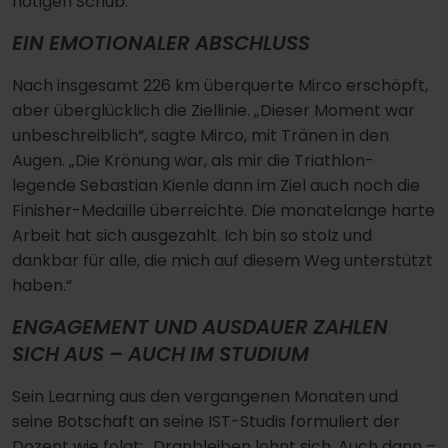
nötigen Schub.“
EIN EMOTIONALER ABSCHLUSS
Nach insgesamt 226 km überquerte Mirco erschöpft,
aber überglücklich die Ziellinie. „Dieser Moment war
unbeschreiblich“, sagte Mirco, mit Tränen in den
Augen. „Die Krönung war, als mir die Triathlon-
legende Sebastian Kienle dann im Ziel auch noch die
Finisher-Medaille überreichte. Die monatelange harte
Arbeit hat sich ausgezahlt. Ich bin so stolz und
dankbar für alle, die mich auf diesem Weg unterstützt
haben.“
ENGAGEMENT UND AUSDAUER ZAHLEN
SICH AUS – AUCH IM STUDIUM
Sein Learning aus den vergangenen Monaten und
seine Botschaft an seine IST-Studis formuliert der
Dozent wie folgt: „Dranbleiben lohnt sich. Auch dann –