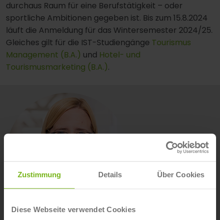
durchaus Raum für eine Berufstätigkeit – oder
sportliche Ambitionen gegeben ist. Bis zum 15.8.2024
läuft die Anmeldung für das Wintersemester 2024/25.
Gleiches gilt für die IST-Studiengänge
Tourismus
Management (B.A.)
und
Hotel- und
Tourismusmarketing (B.A.)
.
Zustimmung
Details
Über Cookies
Diese Webseite verwendet Cookies