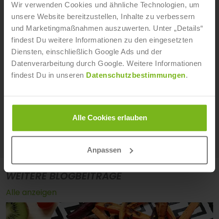
Wir verwenden Cookies und ähnliche Technologien, um
Eva Heß
unsere Website bereitzustellen, Inhalte zu verbessern
und Marketingmaßnahmen auszuwerten. Unter „Details“
Eva Heß hat an der Bergischen Universität in
findest Du weitere Informationen zu den eingesetzten
Wuppertal Germanistik mit dem Schwerpunkt
Diensten, einschließlich Google Ads und der
„Sprachwissenschaft des Deutschen“ studiert. Nach
Datenverarbeitung durch Google. Weitere Informationen
dem Studium arbeitete sie 15 Jahre als Copywriterin
findest Du in unseren
Datenschutzbestimmungen
.
in verschiedenen internationalen Werbeagenturen.
Seit 2024 ist sie am IST in der Marketing- und
Presseabteilung für den Fachbereich „Tourismus &
Hospitality“ verantwortlich.
Alle Cookies erlauben
Alle Artikel von Eva Heß
Anpassen
WEITERE BLOGBEITRÄGE
Alle anzeigen