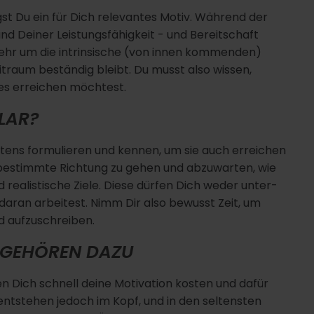
igst Du ein für Dich relevantes Motiv. Während der
and Deiner Leistungsfähigkeit - und Bereitschaft
mehr um die intrinsische (von innen kommenden)
itraum beständig bleibt. Du musst also wissen,
ses erreichen möchtest.
KLAR?
tens formulieren und kennen, um sie auch erreichen
ne bestimmte Richtung zu gehen und abzuwarten, wie
realistische Ziele. Diese dürfen Dich weder unter-
daran arbeitest. Nimm Dir also bewusst Zeit, um
d aufzuschreiben.
N GEHÖREN DAZU
 Dich schnell deine Motivation kosten und dafür
 entstehen jedoch im Kopf, und in den seltensten