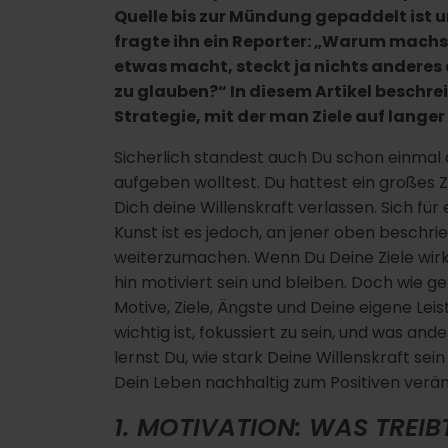
Quelle bis zur Mündung gepaddelt ist u
fragte ihn ein Reporter: „Warum machs
etwas macht, steckt ja nichts anderes a
zu glauben?“ In diesem Artikel beschreib
Strategie, mit der man Ziele auf langer
Sicherlich standest auch Du schon einmal
aufgeben wolltest. Du hattest ein großes 
Dich deine Willenskraft verlassen. Sich für
Kunst ist es jedoch, an jener oben beschr
weiterzumachen. Wenn Du Deine Ziele wirk
hin motiviert sein und bleiben. Doch wie ge
Motive, Ziele, Ängste und Deine eigene Lei
wichtig ist, fokussiert zu sein, und was a
lernst Du, wie stark Deine Willenskraft se
Dein Leben nachhaltig zum Positiven verä
1. MOTIVATION: WAS TREIB