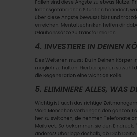
Fällen sind diese Ängste zu etwas Nutze. Pri
lebensgefährlichen Situation befindest, was 
über diese Ängste bewusst bist und trotzd
erreichen. Mentaltechniken helfen dir da
Glaubenssätze zu transformieren.
4. INVESTIERE IN DEINEN K
Des Weiteren musst Du in Deinen Körper in
möglich zu halten. Hierbei spielen sowohl d
die Regeneration eine wichtige Rolle.
5. ELIMINIERE ALLES, WAS 
Wichtig ist auch das richtige Zeitmanageme
Viele Menschen verbringen den ganzen Ta
her zu switchen, sie nehmen Telefonate 
Mails ect. So bekommen sie den Eindruck, "b
anderes! Überlege deshalb, ob Dich Deine A