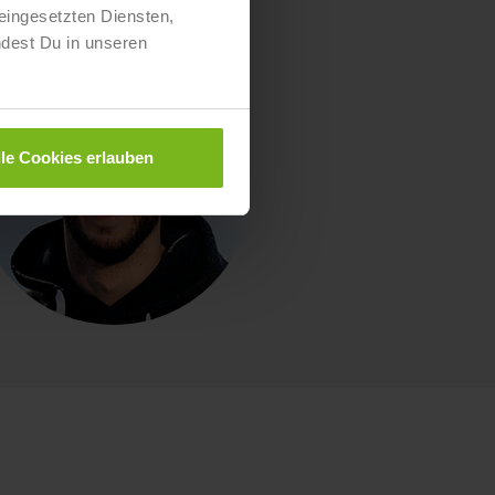
eingesetzten Diensten,
ndest Du in unseren
lle Cookies erlauben