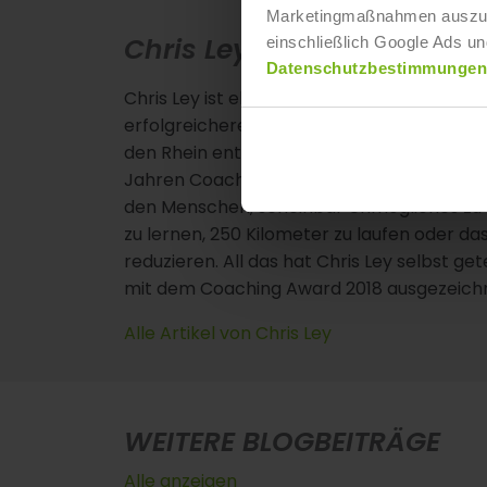
Marketingmaßnahmen auszuwer
Chris Ley
einschließlich Google Ads un
Datenschutzbestimmungen
Chris Ley ist ehemaliger IST-Dozent und 
erfolgreicheren Leben. Seinen Weltrekord s
den Rhein entlang paddelte. Dabei wandte er
Jahren Coaching-Erfahrung entwickelte und 
den Menschen, scheinbar Unmögliches zu e
zu lernen, 250 Kilometer zu laufen oder d
reduzieren. All das hat Chris Ley selbst get
mit dem Coaching Award 2018 ausgezeich
Alle Artikel von Chris Ley
WEITERE BLOGBEITRÄGE
Alle anzeigen