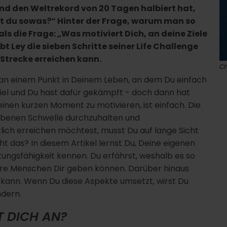
nd den Weltrekord von 20 Tagen halbiert hat,
t du sowas?“ Hinter der Frage, warum man so
ls die Frage: „Was motiviert Dich, an deine Ziele
t Ley die sieben Schritte seiner Life Challenge
 Strecke erreichen kann.
Ch
 an einem Punkt in Deinem Leben, an dem Du einfach
Ziel und Du hast dafür gekämpft - doch dann hat
 einen kurzen Moment zu motivieren, ist einfach. Die
iebenen Schwelle durchzuhalten und
lich erreichen möchtest, musst Du auf lange Sicht
ht das? In diesem Artikel lernst Du, Deine eigenen
stungsfähigkeit kennen. Du erfährst, weshalb es so
ndere Menschen Dir geben können. Darüber hinaus
in kann. Wenn Du diese Aspekte umsetzt, wirst Du
ndern.
T DICH AN?