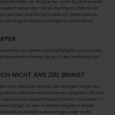
nzipiell helfen Dir Ängste nur, wenn Du Dich in einer
jedoch selten der Fall ist. Wichtig ist, dass Du Dir
em das tust, was Du tun musst, um Deine Ziele zu
bei, mit Ängsten anders umzugehen und falsche
ÖRPER
vestieren, um deine Leistungsfähigkeit so hoch wie
ie körperliche Fitness, als auch die Ernährung und
DICH NICHT ANS ZIEL BRINGT
nt und natürlich, dass Du die richtigen Dinge tust.
g damit, zwischen verschiedenen Aufgaben hin und
an, beantworten zwischendurch immer mal wieder E-
eschäftigt" zu sein. Produktiv ist jedoch etwas
ktivitäten wirklich weiterbringen, oder nicht.