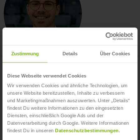
Zustimmung
Details
Über Cookies
Nino Massera
Nino Massera hat International Sport Management
Diese Webseite verwendet Cookies
studiert und absolviert jetzt die Weiterbildung
Wir verwenden Cookies und ähnliche Technologien, um
„Spielanalyse & Scouting“ am IST. In Katar ist der IST-
unsere Website bereitzustellen, Inhalte zu verbessern
Student als FIFA-Volunteer bei der Fußball-
und Marketingmaßnahmen auszuwerten. Unter „Details“
Weltmeisterschaft im Einsatz und berichtet über
findest Du weitere Informationen zu den eingesetzten
seine Erlebnisse und Erfahrungen.
Diensten, einschließlich Google Ads und der
Datenverarbeitung durch Google. Weitere Informationen
Alle Artikel von Nino Massera
findest Du in unseren
Datenschutzbestimmungen
.