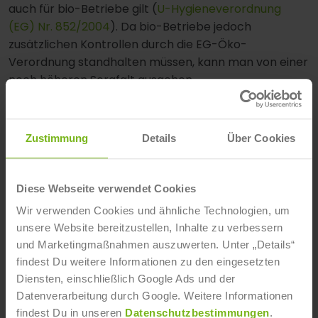
auch für bio-Betriebe gilt (
U-Hygieneverordnung
(EG) Nr. 852/2004
). Da bio-Betriebe jedoch
zusätzlichen Kontrollen durch die EG-Öko-
Verordnung standhalten müssen, kann man von einer
noch höheren Sorgfalt ausgehen.
5. Welche Maßnahmen könnten die
Sicherheit und Transparenz von Bio-
Zustimmung
Details
Über Cookies
Produkten noch weiter verbessern?
Zur weiteren Verbesserung könnte die Transparenz
der Lieferketten gestärkt werden, etwa durch den
Diese Webseite verwendet Cookies
Ausbau digitaler Kontrollsysteme und Blockchain-
Wir verwenden Cookies und ähnliche Technologien, um
Technologien, um die Rückverfolgbarkeit zu
unsere Website bereitzustellen, Inhalte zu verbessern
verbessern. Besonders bei Lebensmitteln aus
und Marketingmaßnahmen auszuwerten. Unter „Details“
internationalen Märkten außerhalb der Europäischen
findest Du weitere Informationen zu den eingesetzten
Grenzen. Zudem könnten Verbraucher:innen über die
Diensten, einschließlich Google Ads und der
Herkunft und Herstellung der Produkte noch
Datenverarbeitung durch Google. Weitere Informationen
umfassender informiert werden, zum Beispiel mit
findest Du in unseren
Datenschutzbestimmungen
.