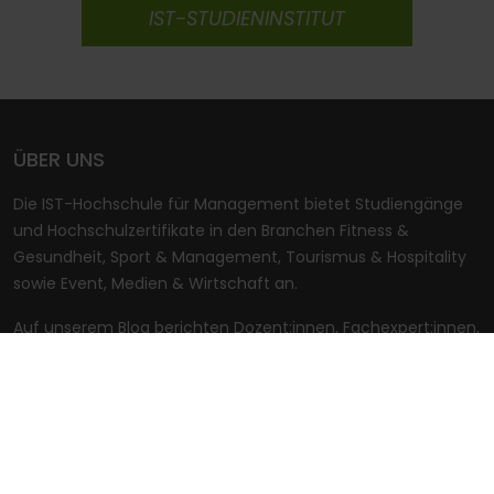
IST-STUDIENINSTITUT
ÜBER UNS
Die IST-Hochschule für Management bietet Studiengänge
und Hochschulzertifikate in den Branchen Fitness &
Gesundheit, Sport & Management, Tourismus & Hospitality
sowie Event, Medien & Wirtschaft an.
Auf unserem Blog berichten Dozent:innen, Fachexpert:innen,
Absolvent:innen und Studierende über spannende Themen
aus diesen Bereichen und geben Einblicke in Berufsalltag,
Fachliteratur und die neuesten Entwicklungen im Markt.
KONTAKT