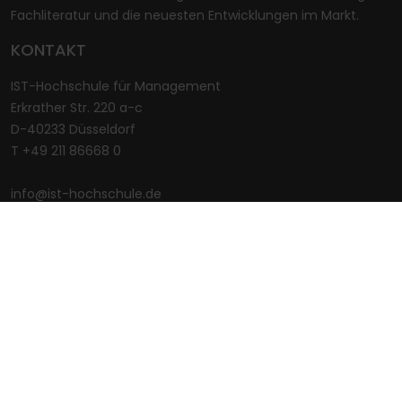
Fachliteratur und die neuesten Entwicklungen im Markt.
KONTAKT
IST-Hochschule für Management
Erkrather Str. 220 a-c
D-40233 Düsseldorf
T +49 211 86668 0
info@ist-hochschule.de
www.ist-hochschule.de
UNSER STUDIENANGEBOT
IST-Hochschule für Management
Sport & Management
Tourismus & Hospitality
Fitness & Gesundheit
Kommunikation & Wirtschaft