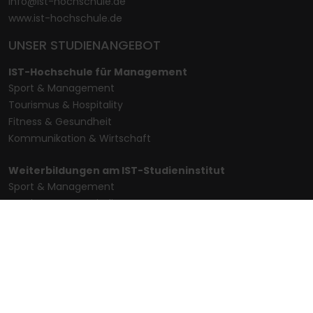
info@ist-hochschule.de
www.ist-hochschule.de
UNSER STUDIENANGEBOT
IST-Hochschule für Management
Sport & Management
Tourismus & Hospitality
Fitness & Gesundheit
Kommunikation & Wirtschaft
Weiterbildungen am IST-Studieninstitut
Sport & Management
Tourismus & Hospitality
Fitness
Gesundheit & Wellness
Kommunikation & Wirtschaft