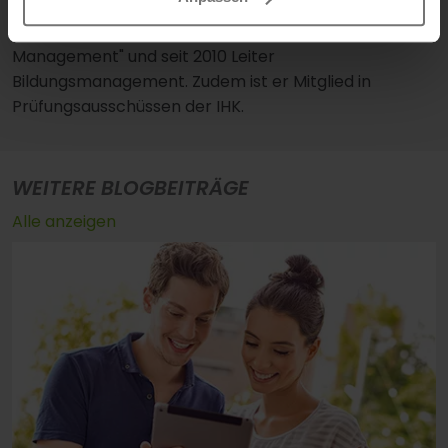
Sportfive, Vodafone). Seit 2006 ist beim IST tätig:
zunächst als Fachbereichsleiter "Sport &
Management" und seit 2010 Leiter
Bildungsmanagement. Zudem ist er Mitglied in
Prüfungsausschüssen der IHK.
WEITERE BLOGBEITRÄGE
Alle anzeigen