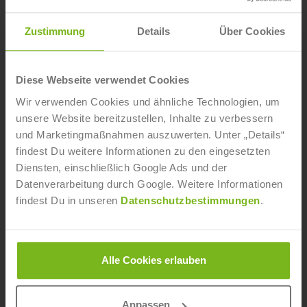
Zustimmung
Details
Über Cookies
Diese Webseite verwendet Cookies
Wir verwenden Cookies und ähnliche Technologien, um
unsere Website bereitzustellen, Inhalte zu verbessern
und Marketingmaßnahmen auszuwerten. Unter „Details“
findest Du weitere Informationen zu den eingesetzten
Diensten, einschließlich Google Ads und der
Marco Gensmüller
Datenverarbeitung durch Google. Weitere Informationen
findest Du in unseren
Datenschutzbestimmungen
.
Marco Gensmüller ist Leiter des
Bildungsmanagements der IST-Hochschule für
Management. Von 2001 bis 2004 absolvierter er das
Studium "Sportmanagement". Anschließend
Alle Cookies erlauben
sammelte er vielseitige Berufserfahrung bei einzelnen
Stationen in der Sportbranche (1. FC Köln, Agentur
Anpassen