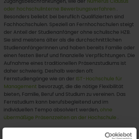
Zugangsbeschränkungen, wie der
Numerus Clausus
oder hochschulinterne Bewerbungsverfahren
.
Besonders beliebt bei beruflich Qualifizierten sind
Fachhochschulen. Speziell an Fernhochschulen steigt
der Anteil der Studienanfänger ohne schulische HZB.
Sie sind meistens älter als die durchschnittlichen
StudienanfängerInnen und haben bereits Familie oder
einen festen Beruf und finanzielle Verpflichtungen. Die
Aufnahme eines traditionellen Präsenzstudiums ist
daher schwierig. Deshalb werden oft
Fernstudiengänge wie an der
IST-Hochschule für
Management
bevorzugt, die die nötige Flexibilität
bieten, Familie, Beruf und Studium zu vereinen. Das
Fernstudium kann berufsbegleitend und im
individuellen Tempo absolviert werden,
ohne
übermäßige Präsenzzeiten an der Hochschule
.