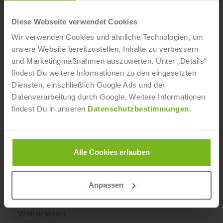
Diese Webseite verwendet Cookies
Wir verwenden Cookies und ähnliche Technologien, um
unsere Website bereitzustellen, Inhalte zu verbessern
und Marketingmaßnahmen auszuwerten. Unter „Details“
findest Du weitere Informationen zu den eingesetzten
Diensten, einschließlich Google Ads und der
Eine besondere Chance: „3 Länder – 3 Marken – 1
Datenverarbeitung durch Google. Weitere Informationen
Studium“
findest Du in unseren
Datenschutzbestimmungen
.
Seit einigen Jahren bietet die IST-Hochschule in
Kooperation mit der MHP Hotel AG dual Studierenden
im Bachelor „Hotel Management“ eine besondere
Alle Cookies erlauben
Chance. Mit dem Transfersystem „3 Länder – 3
Marken – 1 Studium“ wird ihr Studium zur
internationalen Arbeitsreise mit Stationen in
Anpassen
Deutschland, Österreich und der Schweiz.
Weiterlesen