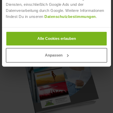
Diensten, einschließlich Google Ads und der
Informationsmaterial an - und in Kürze erhältst Du die
gewünschte Broschüre per Post.
Datenverarbeitung durch Google. Weitere Informationen
findest Du in unseren
Datenschutzbestimmungen
.
Alle Cookies erlauben
Anpassen