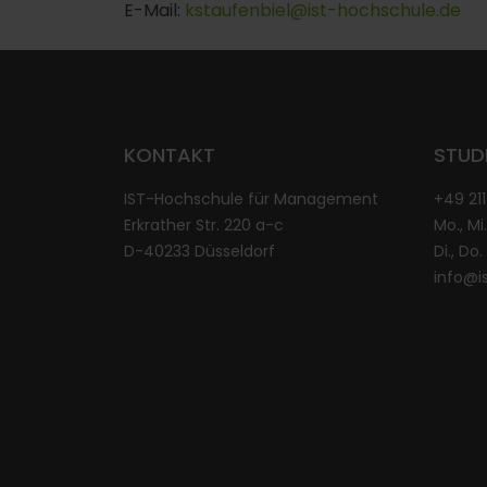
E-Mail:
kstaufenbiel@ist-hochschule.de
KONTAKT
STUD
IST-Hochschule für Management
+49 21
Erkrather Str. 220 a-c
Mo., Mi.
D-40233 Düsseldorf
Di., Do
info@i