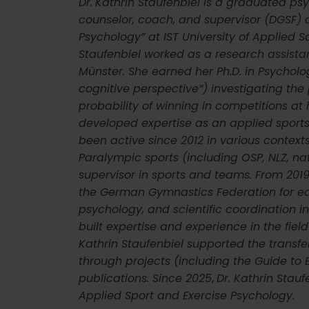
Dr.
Kathrin Staufenbiel is a graduated psy
counselor, coach, and supervisor (DGSF)
Psychology” at IST University of Applied S
Staufenbiel worked as a research assistant
Münster. She earned her Ph.D. in Psychol
cognitive perspective”) investigating the
probability of winning in competitions at
developed expertise as an applied sport
been active since 2012 in various context
Paralympic sports (including OSP, NLZ, na
supervisor in sports and teams. From 2019
the German Gymnastics Federation for ed
psychology, and scientific coordination in
built expertise and experience in the field 
Kathrin Staufenbiel supported the trans
through projects (including the Guide t
publications. Since 2025
,
Dr. Kathrin Stau
Applied Sport and Exercise Psychology.