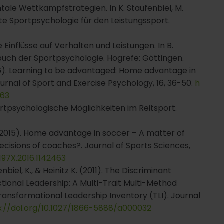
ntale Wettkampfstrategien. In K. Staufenbiel, M.
te Sportpsychologie für den Leistungssport.
ale Einflüsse auf Verhalten und Leistungen. In B.
rbuch der Sportpsychologie. Hogrefe: Göttingen.
(2016). Learning to be advantaged: Home advantage in
ournal of Sport and Exercise Psychology, 16, 36-50.
h
463
ortpsychologische Möglichkeiten im Reitsport.
B. (2015). Home advantage in soccer – A matter of
decisions of coaches?. Journal of Sports Sciences,
2197X.2016.1142463
nbiel, K., & Heinitz K. (2011). The Discriminant
tional Leadership: A Multi-Trait Multi-Method
ansformational Leadership Inventory (TLI). Journal
s://doi.org/10.1027/1866-5888/a000032