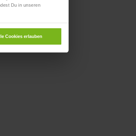
ndest Du in unseren
lle Cookies erlauben