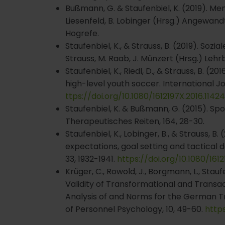
Bußmann, G. & Staufenbiel, K. (2019). Me
Liesenfeld, B. Lobinger (Hrsg.) Angewand
Hogrefe.
Staufenbiel, K., & Strauss, B. (2019). Sozi
Strauss, M. Raab, J. Münzert (Hrsg.) Leh
Staufenbiel, K., Riedl, D., & Strauss, B. 
high-level youth soccer. International J
ttps://doi.org/10.1080/1612197X.2016.1142
Staufenbiel, K. & Bußmann, G. (2015). Sp
Therapeutisches Reiten, 164, 28-30.
Staufenbiel, K., Lobinger, B., & Strauss, 
expectations, goal setting and tactical 
33, 1932-1941.
https://doi.org/10.1080/161
Krüger, C., Rowold, J., Borgmann, L., Staufe
Validity of Transformational and Transac
Analysis of and Norms for the German Tr
of Personnel Psychology, 10, 49-60.
http