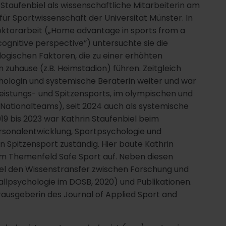
 Staufenbiel als wissenschaftliche Mitarbeiterin am
t für Sportwissenschaft der Universität Münster. In
oktorarbeit („Home advantage in sports from a
cognitive perspective”) untersuchte sie die
ogischen Faktoren, die zu einer erhöhten
zuhause (z.B. Heimstadion) führen. Zeitgleich
hologin und systemische Beraterin weiter und war
Leistungs- und Spitzensports, im olympischen und
, Nationalteams), seit 2024 auch als systemische
19 bis 2023 war Kathrin Staufenbiel beim
ersonalentwicklung, Sportpsychologie und
 Spitzensport zuständig. Hier baute Kathrin
 im Themenfeld Safe Sport auf. Neben diesen
iel den Wissenstransfer zwischen Forschung und
allpsychologie im DOSB, 2020) und Publikationen.
erausgeberin des Journal of Applied Sport and