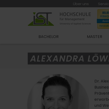
Über uns
Servi
BACHELOR
MASTER
ALEXANDRA LÖW
Dr. Ale
Busines
Präven
erworbe
und Wel