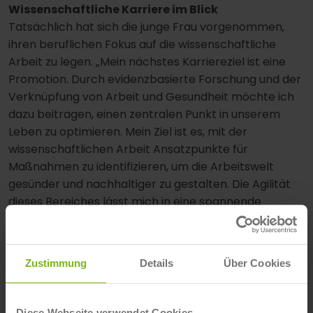
Wissenschaftliche Karriere im Blick
Tatsächlich hat sich die junge Frau vorgenommen,
ihren beruflichen Fokus auf die wissenschaftliche
Arbeit zu legen. „Mein nächstes Karriereziel ist eine
Promotion. Durch evidenzbasierte Forschung und der
Verknüpfung von Arbeit und Gesundheit möchte ich
dazu beitragen, einen zentralen Punkt in unserem
Leben zu optimieren. Mein Ziel ist es, mit der
wissenschaftlichen Arbeit Ansatzpunkte für
Maßnahmen zu identifizieren, um die Arbeitswelt
gesünder und nachhaltiger zu gestalten. Die Agilität
dieses Bereiches lässt mich in eine spannende
Zukunft blicken.“
Auf diesem Weg wünschen wir Angelina Heub alles
Zustimmung
Details
Über Cookies
Gute und viel Erfolg!
Diese Webseite verwendet Cookies