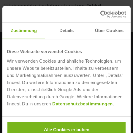
Ich möchte das Infomaterial per E-Mail
Ich möchte das Infomaterial per E-Mail und
Post
Zustimmung
Details
Über Cookies
KONTAKT
Diese Webseite verwendet Cookies
IST-Hochschule für Management
Wir verwenden Cookies und ähnliche Technologien, um
Erkrather Str. 220 a-c
unsere Website bereitzustellen, Inhalte zu verbessern
D-40233 Düsseldorf
und Marketingmaßnahmen auszuwerten. Unter „Details“
findest Du weitere Informationen zu den eingesetzten
STUDIENBERATUNG
Diensten, einschließlich Google Ads und der
Datenverarbeitung durch Google. Weitere Informationen
+49 211 86668 0
findest Du in unseren
Datenschutzbestimmungen
.
Mo., Mi., Fr. 8:30 – 18 Uhr
Di., Do. 8:30 – 20 Uhr
info@ist-hochschule.de
Alle Cookies erlauben
WEITERE INFOS