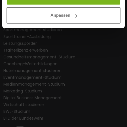
Online-Studium
Anpassen
Berufsbegleitendes Studium
IHK-Fachwirt-Weiterbildungen
Sportmanagement studieren
Sporttrainer-Ausbildung
Leistungssportler
Trainerlizenz erwerben
Gesundheitsmanagement-Studium
Coaching-Weiterbildungen
Hotelmanagement studieren
Eventmanagement-Studium
Medienmanagement-Studium
Marketing-Studium
Digital Business Management
Wirtschaft studieren
BWL-Studium
BFD der Bundeswehr