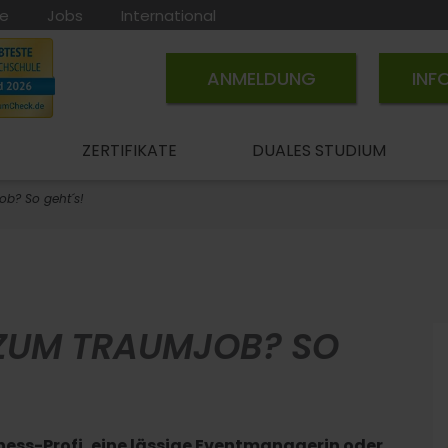
ce
Jobs
International
ANMELDUNG
INF
ZERTIFIKATE
DUALES STUDIUM
ob? So geht´s!
 ZUM TRAUMJOB? SO
iness-Profi, eine lässige Eventmanagerin oder