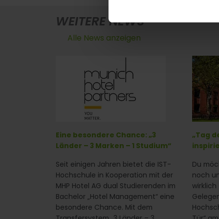
WEITERE NEWS
Alle News anzeigen
Eine besondere Chance: „3
„Tag de
Länder – 3 Marken – 1 Studium“
inspiri
Seit einigen Jahren bietet die IST-
Du möch
Hochschule in Kooperation mit der
noch un
MHP Hotel AG dual Studierenden im
wirklich
Bachelor „Hotel Management“ eine
Gelegen
besondere Chance. Mit dem
Hochsch
Transfersystem „3 Länder – 3
Tür“ am