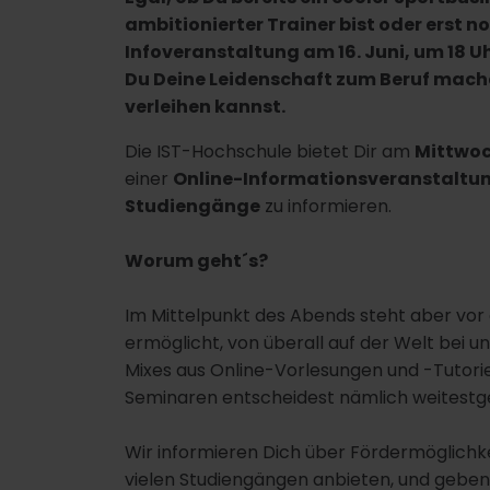
ambitionierter Trainer bist oder erst 
Infoveranstaltung am 16. Juni, um 18 Uh
Du Deine Leidenschaft zum Beruf mach
verleihen kannst.
Die IST-Hochschule bietet Dir am
Mittwoch
einer
Online-Informationsveranstaltu
Studiengänge
zu informieren.
Worum geht´s?
Im Mittelpunkt des Abends steht aber vor a
ermöglicht, von überall auf der Welt bei u
Mixes aus Online-Vorlesungen und -Tutorien
Seminaren entscheidest nämlich weitestge
Wir informieren Dich über Fördermöglichke
vielen Studiengängen anbieten, und geben 