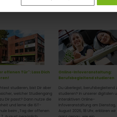
r offenen Tür": Lass Dich
Online-Infoveranstaltung:
eren!
Berufsbegleitend studieren
test studieren, bist Dir aber
Du überlegst, berufsbegleitend 
sicher, welcher Studiengang
studieren? In unserer digitalen 
 zu Dir passt? Dann nutze die
interaktiven Online-
heit und lerne die IST-
Infoveranstaltung am Dienstag, 
ule beim „Tag der offenen
August 2026, 18 Uhr, erklären wir 
 7. August persönlich
ganz genau, wie ein