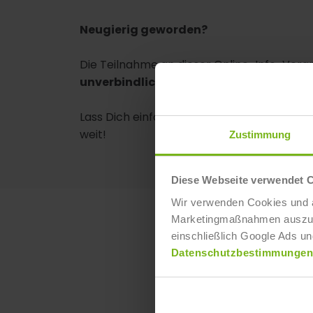
Neugierig geworden?
Die Teilnahme an dieser Online-Info-Veran
unverbindlich
!
Lass Dich einfach inspirieren und Du wirst
weit!
Zustimmung
Diese Webseite verwendet 
Wir verwenden Cookies und ä
Marketingmaßnahmen auszuwer
einschließlich Google Ads un
Datenschutzbestimmungen