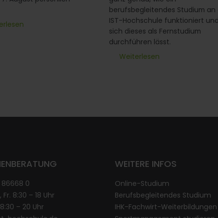
berufsbegleitendes Studium an 
IST-Hochschule funktioniert un
erlesen
sich dieses als Fernstudium
durchführen lässt.
Weiterlesen
IENBERATUNG
WEITERE INFOS
1 86668 0
Online-Studium
, Fr. 8:30 – 18 Uhr
Berufsbegleitendes Studium
. 8:30 – 20 Uhr
IHK-Fachwirt-Weiterbildungen