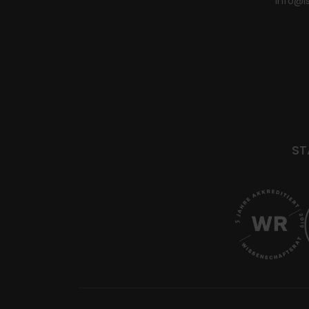
info@i
ST