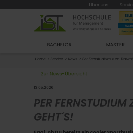
Über uns
Servi
BACHELOR
MASTER
Home
Service
News
Per Fernstudium zum Traumj
Zur News-Übersicht
13.05.2026
PER FERNSTUDIUM
GEHT´S!
Egal, ob Du bereits ein cooler Sportbus