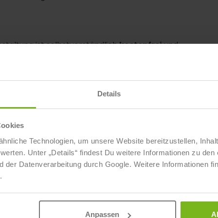
staltung ist selbstverständlich
kostenfrei
und
 sehen, der Weg zu Deinem Traumjob ist gar nicht so
Details
Cookies
hnliche Technologien, um unsere Website bereitzustellen, Inhal
ten. Unter „Details“ findest Du weitere Informationen zu den 
d der Datenverarbeitung durch Google. Weitere Informationen fi
ZUM KOSTENFREIEN WEBINAR
.
Anpassen
A