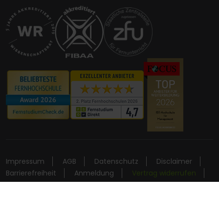
Impressum
AGB
Datenschutz
Disclaimer
Barrierefreiheit
Anmeldung
Vertrag widerrufen
Vertrag kündigen
Version: 2026.8.4.1322