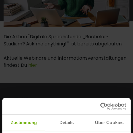
Die Aktion "Digitale Sprechstunde: „Bachelor-
Studium? Ask me anything!"" ist bereits abgelaufen.
Aktuelle Webinare und Informationsveranstaltungen
findest Du
hier
KONTAKT
IST-Hochschule für Management
Erkrather Str. 220 a-c
Zustimmung
Details
Über Cookies
D-40233 Düsseldorf