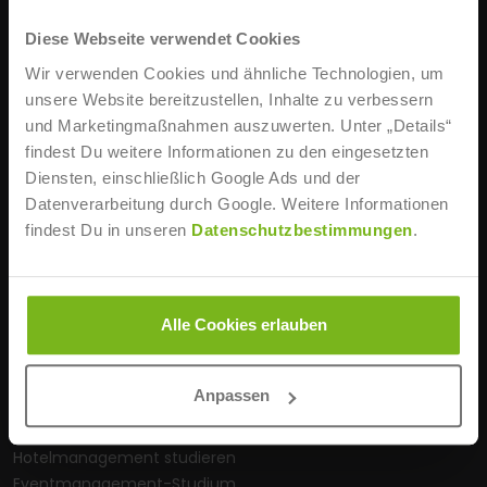
STUDIENBERATUNG
Diese Webseite verwendet Cookies
+49 211 86668 0
Wir verwenden Cookies und ähnliche Technologien, um
Mo., Mi., Fr. 8:30 – 18 Uhr
unsere Website bereitzustellen, Inhalte zu verbessern
Di., Do. 8:30 – 20 Uhr
und Marketingmaßnahmen auszuwerten. Unter „Details“
info@ist-hochschule.de
findest Du weitere Informationen zu den eingesetzten
WEITERE INFOS
Diensten, einschließlich Google Ads und der
Datenverarbeitung durch Google. Weitere Informationen
Online-Studium
findest Du in unseren
Datenschutzbestimmungen
.
Berufsbegleitendes Studium
IHK-Fachwirt-Weiterbildungen
Sportmanagement studieren
Alle Cookies erlauben
Sporttrainer-Ausbildung
Leistungssportler
Trainerlizenz erwerben
Anpassen
Gesundheitsmanagement-Studium
Coaching-Weiterbildungen
Hotelmanagement studieren
Eventmanagement-Studium