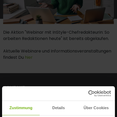
Die Aktion "Webinar mit InStyle-Chefredakteurin: So
arbeiten Redaktionen heute" ist bereits abgelaufen.
Aktuelle Webinare und Informationsveranstaltungen
findest Du
hier
KONTAKT
IST-Hochschule für Management
Erkrather Str. 220 a-c
Zustimmung
Details
Über Cookies
D-40233 Düsseldorf