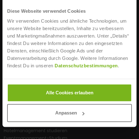
STUDIENBERATUNG
Diese Webseite verwendet Cookies
+49 211 86668 0
Wir verwenden Cookies und ähnliche Technologien, um
Mo., Mi., Fr. 8:30 – 18 Uhr
unsere Website bereitzustellen, Inhalte zu verbessern
Di., Do. 8:30 – 20 Uhr
und Marketingmaßnahmen auszuwerten. Unter „Details“
info@ist-hochschule.de
findest Du weitere Informationen zu den eingesetzten
WEITERE INFOS
Diensten, einschließlich Google Ads und der
Datenverarbeitung durch Google. Weitere Informationen
Online-Studium
findest Du in unseren
Datenschutzbestimmungen
.
Berufsbegleitendes Studium
IHK-Fachwirt-Weiterbildungen
Sportmanagement studieren
Alle Cookies erlauben
Sporttrainer-Ausbildung
Leistungssportler
Trainerlizenz erwerben
Anpassen
Gesundheitsmanagement-Studium
Coaching-Weiterbildungen
Hotelmanagement studieren
Eventmanagement-Studium