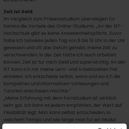
Zeit ist Geld
Im Vergleich zum Präsenzstudium überwiegen für
Samira die Vorteile des Online-Studiums: „An der IST-
Hochschule gibt es keine Anwesenheitspflicht. Zuvor
habe ich teilweise jeden Tag von 8 bis 19 Uhr in der Uni
gesessen und oft das Gefühl gehabt, meine Zeit zu
verschwenden. In der Zeit hätte ich auch arbeiten
können. Zeit ist für mich Geld und superwichtig. An der
IST kann ich mir meine Lern- und Arbeitszeiten frei
einteilen. Ich entscheide selbst, wann und wo ich die
kompakten und informativen Vorlesungen und
Tutorien anschauen möchte.“
„Meine Erfahrung mit dem Fernstudium ist wirklich
sehr gut. Ich kann es jedem empfehlen, der Wert auf
Flexibilität legt. Man kann selbst entscheiden, in
welchem Tempo und wie lange man für ein Modul
lernen möchte. Und man kann sich die Klausuren so