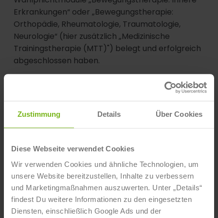
Erkrankungen“ oder „Bewegungstherapie:
Orthopädie, Rheumatologie, Traumatologie,
Neurologie“ (hier zusätzlich „Medizinische
Trainingstherapie (MTT)") belegt und erfolgreich
abgeschlossen haben.
Schritt 2:
Mit dem Erhalt Deiner Master-Urkunde reichst Du
für die Zertifikatsbeantragung die entsprechenden
Zustimmung
Details
Über Cookies
Leistungsnachweise aus Deinem Studium beim
DVGS ein. Das entsprechende Antragsformular
findest Du in Deinem Online-Campus, füllst es aus
Diese Webseite verwendet Cookies
und die IST-Hochschule prüft und bescheinigt Dir
Wir verwenden Cookies und ähnliche Technologien, um
die erbrachten Leistungen.
Eine Mitgliedschaft im
unsere Website bereitzustellen, Inhalte zu verbessern
DVGS ist hierfür Voraussetzung.
und Marketingmaßnahmen auszuwerten. Unter „Details“
findest Du weitere Informationen zu den eingesetzten
Schritt 3:
Diensten, einschließlich Google Ads und der