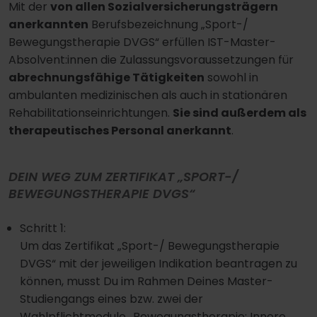
Mit der
von allen Sozialversicherungsträgern
anerkannten
Berufsbezeichnung „Sport-/
Bewegungstherapie DVGS“ erfüllen IST-Master-
Absolvent:innen die Zulassungsvoraussetzungen für
abrechnungsfähige Tätigkeiten
sowohl in
ambulanten medizinischen als auch in stationären
Rehabilitationseinrichtungen.
Sie sind außerdem als
therapeutisches Personal anerkannt
.
DEIN WEG ZUM ZERTIFIKAT „SPORT-/
BEWEGUNGSTHERAPIE DVGS“
Schritt 1:
Um das Zertifikat „Sport-/ Bewegungstherapie
DVGS“ mit der jeweiligen Indikation beantragen zu
können, musst Du im Rahmen Deines Master-
Studiengangs eines bzw. zwei der
Wahlpflichtmodule „Bewegungstherapie: Innere