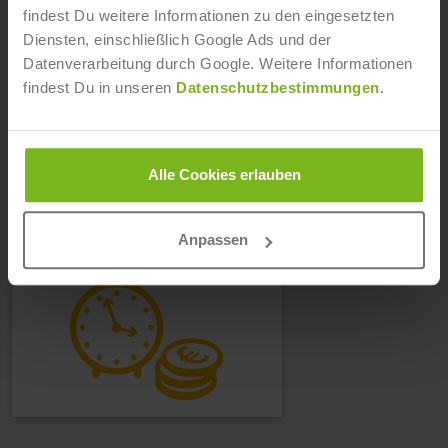
Fernstudium - So funktioniert's
findest Du weitere Informationen zu den eingesetzten
Diensten, einschließlich Google Ads und der
Datenverarbeitung durch Google. Weitere Informationen
findest Du in unseren
Datenschutzbestimmungen
.
ANRECHNUNG
Der Abschluss "Fitnessökonom:in (FH)" ist
Alle Cookies erlauben
anrechenbar auf die Bachelorstudiengänge des
Fachbereichs "Fitness".
Spare Zeit und Geld
Anpassen