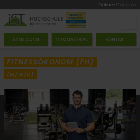
Online-Campus
ANMELDUNG
INFOMATERIAL
KONTAKT
FITNESSÖKONOM (FH)
(M/W/D)