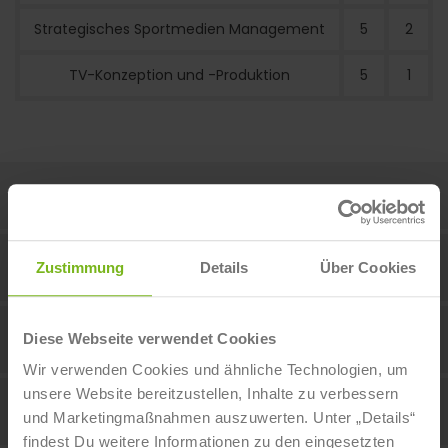
Strategisches Sportmedien Management
5
2
TV-Konzeption und -Produktion
5
1
Abschluss & Anerkennung
Vermittlungsformen
Zustimmung
Details
Über Cookies
Zielgruppe & Voraussetzungen
Diese Webseite verwendet Cookies
Wir verwenden Cookies und ähnliche Technologien, um
unsere Website bereitzustellen, Inhalte zu verbessern
Beginn & Dauer
und Marketingmaßnahmen auszuwerten. Unter „Details“
findest Du weitere Informationen zu den eingesetzten