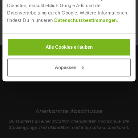
Diensten, einschließlich Google Ads und der
Prüfungstermine & Orte
Datenverarbeitung durch Google. Weitere Informationen
findest Du in unseren
Datenschutzbestimmungen
.
Studiengebühr
Alle Cookies erlauben
UNSERE VORTEILE
Anpassen
Anerkannte Abschlüsse
Du studierst an einer staatlich anerkannten Hochschule. Die
Studiengänge sind akkreditiert und international anerkannt.