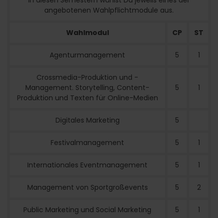
In diesen Semestern wählst Du jeweils eines der
angebotenen Wahlpflichtmodule aus.
Wahlmodul
CP
ST
Agenturmanagement
5
1
Crossmedia-Produktion und -
Management. Storytelling, Content-
5
1
Produktion und Texten für Online-Medien
Digitales Marketing
5
Festivalmanagement
5
1
Internationales Eventmanagement
5
1
Management von Sportgroßevents
5
2
Public Marketing und Social Marketing
5
1