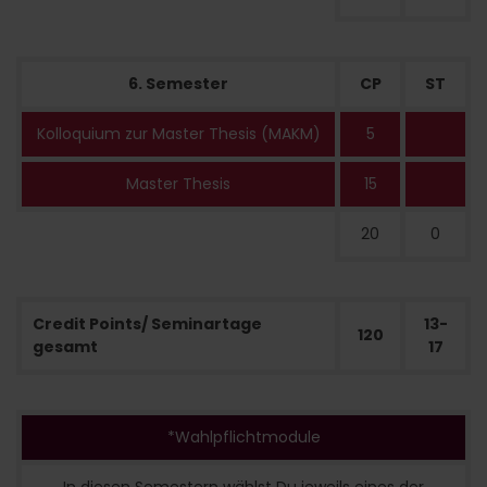
6. Semester
CP
ST
Kolloquium zur Master Thesis (MAKM)
5
Master Thesis
15
20
0
Credit Points/ Seminartage
13-
120
gesamt
17
*Wahlpflichtmodule