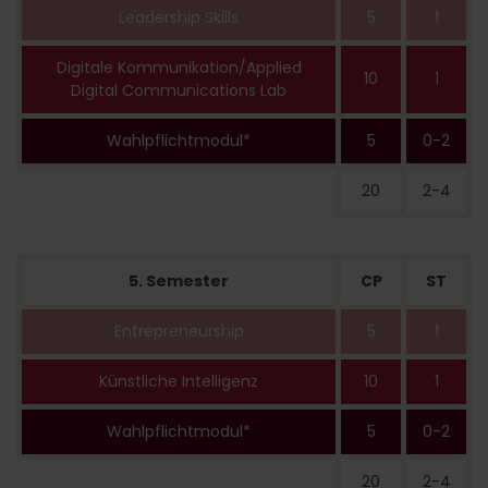
Leadership Skills
5
1
Digitale Kommunikation/Applied
10
1
Digital Communications Lab
Wahlpflichtmodul*
5
0-2
20
2-4
5. Semester
CP
ST
Entrepreneurship
5
1
Künstliche Intelligenz
10
1
Wahlpflichtmodul*
5
0-2
20
2-4