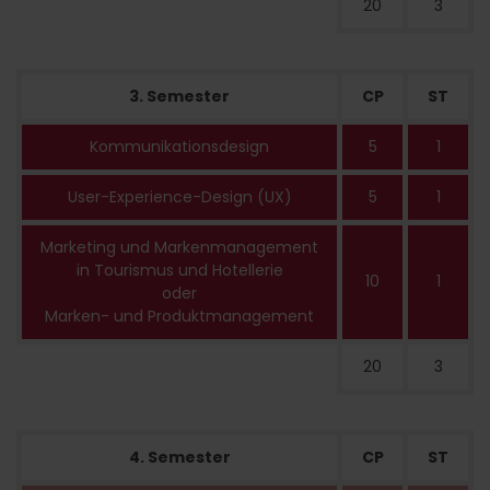
20
3
3. Semester
CP
ST
Kommunikationsdesign
5
1
User-Experience-Design (UX)
5
1
Marketing und Markenmanagement
in Tourismus und Hotellerie
10
1
oder
Marken- und Produktmanagement
20
3
4. Semester
CP
ST