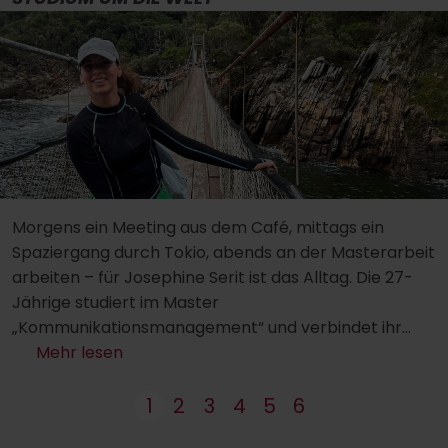
Morgens ein Meeting aus dem Café, mittags ein
Spaziergang durch Tokio, abends an der Masterarbeit
arbeiten – für Josephine Serit ist das Alltag. Die 27-
Jährige studiert im Master
„Kommunikationsmanagement“ und verbindet ihr
Studium mit Remote-Arbeit von überall auf der Welt.
Mehr lesen
1
2
3
4
5
6