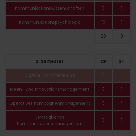
Kommunikationswissenschaften
5
1
Kommunikationspsychologie
10
1
20
3
2. Semester
CP
ST
Digitale Transformation
5
Ideen- und Innovationsmanagement
5
1
Operatives Kampagnenmanagement
5
1
Strategisches
5
1
Kommunikationsmanagement