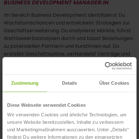
BUSINESS DEVELOPMENT MANAGER:IN
Im Bereich Business Development identifizierst Du
Wachstumschancen und entwickelst Strategien zur
Geschäftserweiterung. Du analysierst Märkte, führst
Wettbewerbsanalysen durch und baust Beziehungen
zu potenziellen Partnern und Kund:innen auf. Du
erstellst Geschäftspläne, verhandelst Verträge und
koordinierst interne Teams, um neue
Geschäftsmöglichkeiten umzusetzen.
Zustimmung
Details
Über Cookies
Diese Webseite verwendet Cookies
Wir verwenden Cookies und ähnliche Technologien, um
unsere Website bereitzustellen, Inhalte zu verbessern
und Marketingmaßnahmen auszuwerten. Unter „Details“
findest Du weitere Informationen zu den eingesetzten