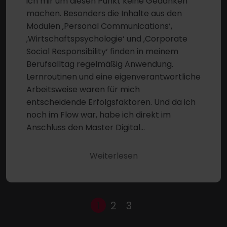
ich mir um diesen Punkt keine Gedanken
machen. Besonders die Inhalte aus den
Modulen ‚Personal Communications‘,
‚Wirtschaftspsychologie‘ und ‚Corporate
Social Responsibility‘ finden in meinem
Berufsalltag regelmäßig Anwendung.
Lernroutinen und eine eigenverantwortliche
Arbeitsweise waren für mich
entscheidende Erfolgsfaktoren. Und da ich
noch im Flow war, habe ich direkt im
Anschluss den Master Digital
Transformation Management begonnen.“
Weiterlesen
1
2
3