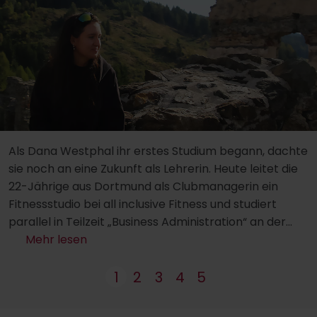
Als Dana Westphal ihr erstes Studium begann, dachte
sie noch an eine Zukunft als Lehrerin. Heute leitet die
22-Jährige aus Dortmund als Clubmanagerin ein
Fitnessstudio bei all inclusive Fitness und studiert
parallel in Teilzeit „Business Administration“ an der
IST-Hochschule. Ihr Weg dorthin verlief nicht
Mehr lesen
geradlinig, dafür umso bewusster.
1
2
3
4
5